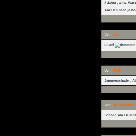
8 Jahre , wow. War 
Aber ich habe ja no
Von:
opi
bitter!
Von:
Steffi
Jammerschade... Abe
Von:
Die Maschine
Schade, aber leucht