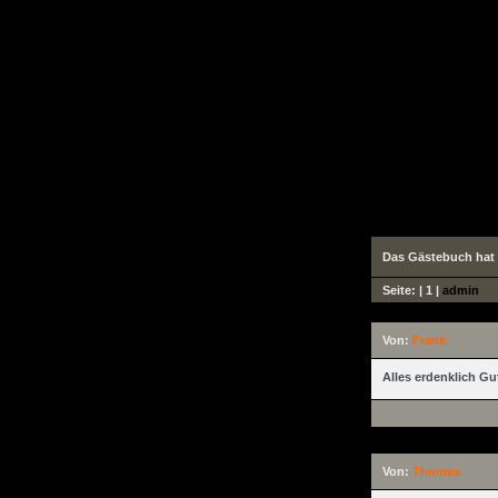
Das Gästebuch hat 
Seite: |
1
|
admin
Von:
Frank
Alles erdenklich 
Von:
Thomas