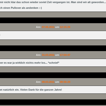
mir nicht klar das schon wieder soviel Zeit vergangen ist. Man sind wir alt geworden...
ch einen Pullover als andenken :-)
Am:
07.06.2011
um
12:15:26
Am:
31.03.2011
um
17:54:47
r es war ja wirklich nichts mehr los... *schnief*
Am:
08.03.2011
um
08:56:20
et natürlich ein. Vielen Dank für die ganzen Jahre!