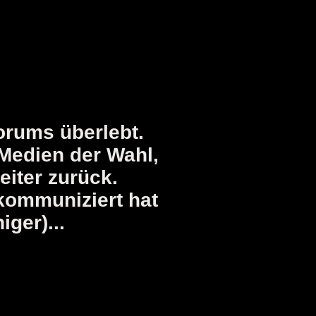
orums überlebt.
Medien der Wahl,
iter zurück.
kommuniziert hat
ger)...